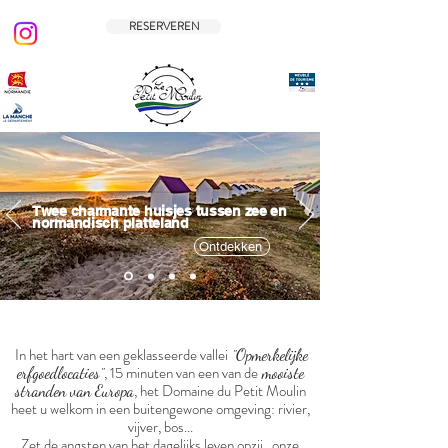
RESERVEREN
Twee charmante huisjes tussen zee en
normandisch platteland
Ontdekken
In het hart van een geklasseerde vallei
Opmerkelijke
"
, 15 minuten van een van de
erfgoedlocaties
mooiste
"
, het Domaine du Petit Moulin
stranden van Europa
heet u welkom in een buite
ngewon
e omgeving: rivier,
vijver, bos...
Zet de angsten van het dagelijks leven opzij...onze