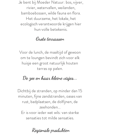
Je bent bij Moeder Natuur: bos, vijver,
rivier, watervallen, weilanden,
bamboebossen, wilde fauna en flora.
Het duurzame, het lokale, het
ecologisch verantwoorde krijgen hier
hun volle betekenis.
Grote terrassen
Voor de lunch, de maaltijd of gewoon
om
te loungen bevindt zich voor elk
huisje een groot natuurlijk houten
terras op palen.
De zee en
haar kleine visjes...
Dichtbij de stranden, o
p minder dan 15
minuten, fijne zandstranden, oases van
rust
,
badplaatsen, de dolfijnen, de
zeehonden...
Er is voor ieder wat wils
: van sterke
sensaties tot milde sensaties.
Regionale produkten